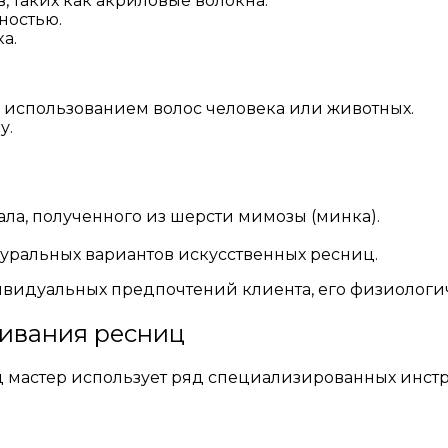
, таких как акриловые волокна.
ностью.
а.
 с использованием волос человека или животных.
у.
ала, полученного из шерсти мимозы (минка).
уральных вариантов искусственных ресниц.
ивидуальных предпочтений клиента, его физиологич
ивания ресниц
астер использует ряд специализированных инстру