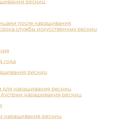
ащивании ресниц
ницами после наращивания
рока службы искусственных ресниц
ния
4 года
ращивания ресниц
в для наращивания ресниц
ндустрии наращивания ресниц
я
ии наращивания ресниц