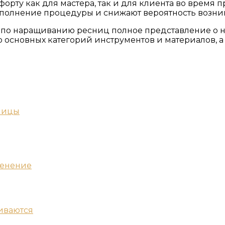
форту как для мастера, так и для клиента во врем
полнение процедуры и снижают вероятность возни
 по наращиванию ресниц полное представление о н
ор основных категорий инструментов и материалов, 
сницы
менение
ливаются