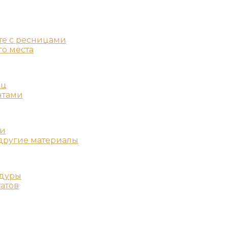
те с ресницами
о места
иц
нтами
жи
 другие материалы
едуры
атов