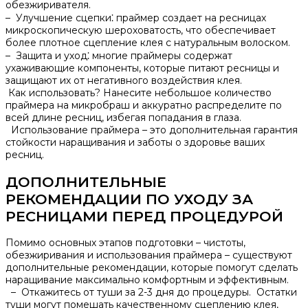
обезжиривателя.​
– Улучшение сцепки⁚ праймер создает на ресницах
микроскопическую шероховатость‚ что обеспечивает
более плотное сцепление клея с натуральным волоском.​
– Защита и уход⁚ многие праймеры содержат
ухаживающие компоненты‚ которые питают ресницы и
защищают их от негативного воздействия клея.​
Как использовать?​ Нанесите небольшое количество
праймера на микробраш и аккуратно распределите по
всей длине ресниц‚ избегая попадания в глаза.​
Использование праймера – это дополнительная гарантия
стойкости наращивания и заботы о здоровье ваших
ресниц.
ДОПОЛНИТЕЛЬНЫЕ
РЕКОМЕНДАЦИИ ПО УХОДУ ЗА
РЕСНИЦАМИ ПЕРЕД ПРОЦЕДУРОЙ
Помимо основных этапов подготовки – чистоты‚
обезжиривания и использования праймера – существуют
дополнительные рекомендации‚ которые помогут сделать
наращивание максимально комфортным и эффективным.​
– Откажитесь от туши за 2-3 дня до процедуры.​ Остатки
туши могут помешать качественному сцеплению клея‚