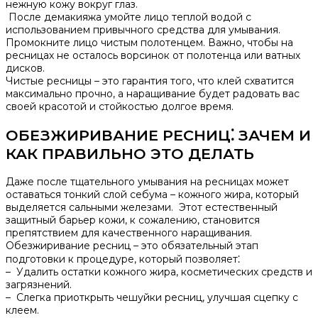
нежную кожу вокруг глаз.​
После демакияжа умойте лицо теплой водой с
использованием привычного средства для умывания.​
Промокните лицо чистым полотенцем.​ Важно‚ чтобы на
ресницах не осталось ворсинок от полотенца или ватных
дисков.​
Чистые ресницы – это гарантия того‚ что клей схватится
максимально прочно‚ а наращивание будет радовать вас
своей красотой и стойкостью долгое время.​
ОБЕЗЖИРИВАНИЕ РЕСНИЦ⁚ ЗАЧЕМ И
КАК ПРАВИЛЬНО ЭТО ДЕЛАТЬ
Даже после тщательного умывания на ресницах может
оставаться тонкий слой себума – кожного жира‚ который
выделяется сальными железами.​ Этот естественный
защитный барьер кожи‚ к сожалению‚ становится
препятствием для качественного наращивания.​
Обезжиривание ресниц – это обязательный этап
подготовки к процедуре‚ который позволяет⁚
– Удалить остатки кожного жира‚ косметических средств и
загрязнений.​
– Слегка приоткрыть чешуйки ресниц‚ улучшая сцепку с
клеем.​