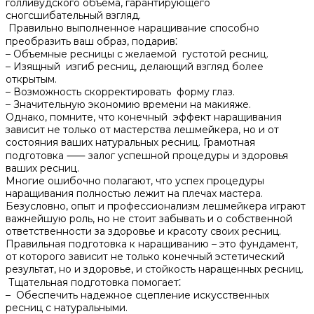
голливудского объема‚ гарантирующего
сногсшибательный взгляд.​
Правильно выполненное наращивание способно
преобразить ваш образ‚ подарив⁚
– Объемные ресницы с желаемой густотой ресниц.​
– Изящный изгиб ресниц‚ делающий взгляд более
открытым.​
– Возможность скорректировать форму глаз.​
– Значительную экономию времени на макияже.​
Однако‚ помните‚ что конечный эффект наращивания
зависит не только от мастерства лешмейкера‚ но и от
состояния ваших натуральных ресниц.​ Грамотная
подготовка ⸺ залог успешной процедуры и здоровья
ваших ресниц.
Многие ошибочно полагают‚ что успех процедуры
наращивания полностью лежит на плечах мастера.​
Безусловно‚ опыт и профессионализм лешмейкера играют
важнейшую роль‚ но не стоит забывать и о собственной
ответственности за здоровье и красоту своих ресниц.
Правильная подготовка к наращиванию – это фундамент‚
от которого зависит не только конечный эстетический
результат‚ но и здоровье‚ и стойкость наращенных ресниц.​
Тщательная подготовка помогает⁚
– Обеспечить надежное сцепление искусственных
ресниц с натуральными.​