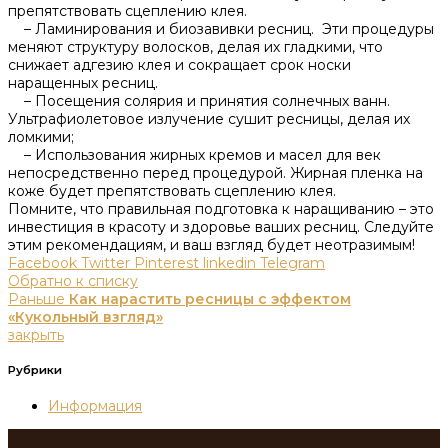
препятствовать сцеплению клея.​
– Ламинирования и биозавивки ресниц.​ Эти процедуры
меняют структуру волосков‚ делая их гладкими‚ что
снижает адгезию клея и сокращает срок носки
наращенных ресниц.
– Посещения солярия и принятия солнечных ванн.​
Ультрафиолетовое излучение сушит ресницы‚ делая их
ломкими;
– Использования жирных кремов и масел для век
непосредственно перед процедурой.​ Жирная пленка на
коже будет препятствовать сцеплению клея.​
Помните‚ что правильная подготовка к наращиванию – это
инвестиция в красоту и здоровье ваших ресниц.​ Следуйте
этим рекомендациям‚ и ваш взгляд будет неотразимым!​
Facebook
Twitter
Pinterest
linkedin
Telegram
Обратно к списку
Раньше
Как нарастить ресницы с эффектом
«Кукольный взгляд»
закрыть
Рубрики
Информация