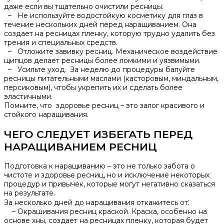
даже если вы тщательно очистили ресницы.​
– Не используйте водостойкую косметику для глаз в
течение нескольких дней перед наращиванием.​ Она
создает на ресницах пленку‚ которую трудно удалить без
трения и специальных средств.
– Отложите завивку ресниц. Механическое воздействие
щипцов делает ресницы более ломкими и уязвимыми.​
– Усильте уход. За неделю до процедуры балуйте
ресницы питательными маслами (касторовым‚ миндальным‚
персиковым)‚ чтобы укрепить их и сделать более
эластичными.​
Помните‚ что здоровье ресниц – это залог красивого и
стойкого наращивания.​
ЧЕГО СЛЕДУЕТ ИЗБЕГАТЬ ПЕРЕД
НАРАЩИВАНИЕМ РЕСНИЦ
Подготовка к наращиванию – это не только забота о
чистоте и здоровье ресниц‚ но и исключение некоторых
процедур и привычек‚ которые могут негативно сказаться
на результате.​
За несколько дней до наращивания откажитесь от⁚
– Окрашивания ресниц краской.​ Краска‚ особенно на
основе хны‚ создает на ресницах пленку‚ которая будет