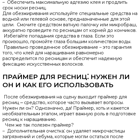
– Обеспечить максимальную адгезию клея и продлить
срок носки ресниц.
Для обезжиривания используйте специальные средства на
водной или гелевой основе‚ предназначенные для этой
цели.​ Смочите средством ватную палочку или микробраш‚
аккуратно проведите по ресницам от корней до кончиков.
Избегайте попадания средства в глаза.​ Если это
произошло‚ промойте глаза большим количеством воды.​
Правильно проведенное обезжиривание – это гарантия
того‚ что клей для наращивания равномерно
распределится по ресницам и обеспечит надежную
фиксацию искусственных волосков.​
ПРАЙМЕР ДЛЯ РЕСНИЦ⁚ НУЖЕН ЛИ
ОН И КАК ЕГО ИСПОЛЬЗОВАТЬ
После обезжиривания на сцену выходит праймер для
ресниц ⎼ средство‚ которое часто вызывает вопросы.​
Нужен ли он?​ Однозначно‚ да!​ Праймер‚ хоть и кажется
необязательным этапом‚ играет важную роль в подготовке
ресниц к наращиванию.​
Чем же так полезен праймер?​
– Дополнительная очистка⁚ он удаляет микрочастицы
загрязнений и себума‚ которые могли остаться после