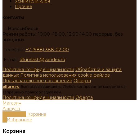
Усилители клея
Прочее
КОНТАКТЫ
г. Новосибирск
Режим работы: 10:00 -18:00, 13:00-14:00 перерыв, без
выходных
Телефон:
+7 (988) 388-02-00
E-mail:
ollurelash@yandex.ru
Политика конфиденциальности
Обработка и защита
данных
Политика использования cookie файлов
Пользовательское соглашение
Оферта
ollure.ru
Все права защищены. Любое копирование материалов
запрещено правообладателем.
Политика конфиденциальности
Оферта
Магазин
Аккаунт
0
пунктов
Корзина
0
Избранное
Корзина