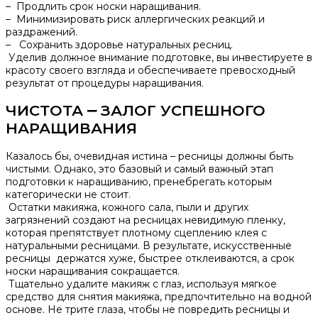
– Продлить срок носки наращивания.
– Минимизировать риск аллергических реакций и
раздражений.​
– Сохранить здоровье натуральных ресниц.​
Уделив должное внимание подготовке‚ вы инвестируете в
красоту своего взгляда и обеспечиваете превосходный
результат от процедуры наращивания.​
ЧИСТОТА ⎼ ЗАЛОГ УСПЕШНОГО
НАРАЩИВАНИЯ
Казалось бы‚ очевидная истина – ресницы должны быть
чистыми.​ Однако‚ это базовый и самый важный этап
подготовки к наращиванию‚ пренебрегать которым
категорически не стоит.
Остатки макияжа‚ кожного сала‚ пыли и других
загрязнений создают на ресницах невидимую пленку‚
которая препятствует плотному сцеплению клея с
натуральными ресницами. В результате‚ искусственные
ресницы держатся хуже‚ быстрее отклеиваются‚ а срок
носки наращивания сокращается.​
Тщательно удалите макияж с глаз‚ используя мягкое
средство для снятия макияжа‚ предпочтительно на водной
основе.​ Не трите глаза‚ чтобы не повредить ресницы и