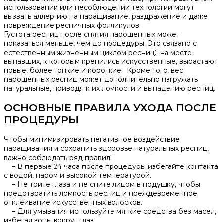
использовании или несоблюдении технологии могут
вызвать аллергию на наращивание, раздражение и даже
повреждение ресничных фолликулов.​
Густота ресниц после снятия нарощенных может
показаться меньше, чем до процедуры.​ Это связано с
естественным жизненным циклом ресниц⁚ на месте
выпавших, к которым крепились искусственные, вырастают
новые, более тонкие и короткие.​ Кроме того, вес
нарощенных ресниц может дополнительно нагружать
натуральные, приводя к их ломкости и выпадению ресниц.​
ОСНОВНЫЕ ПРАВИЛА УХОДА ПОСЛЕ
ПРОЦЕДУРЫ
Чтобы минимизировать негативное воздействие
наращивания и сохранить здоровье натуральных ресниц,
важно соблюдать ряд правил⁚
– В первые 24 часа после процедуры избегайте контакта
с водой, паром и высокой температурой.​
– Не трите глаза и не спите лицом в подушку, чтобы
предотвратить ломкость ресниц и преждевременное
отклеивание искусственных волосков.​
– Для умывания используйте мягкие средства без масел,
избегая зоны вокруг глаз.​