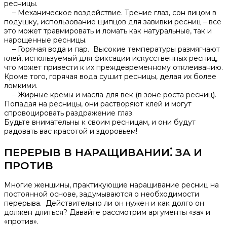
ресницы.​
– Механическое воздействие. Трение глаз, сон лицом в
подушку, использование щипцов для завивки ресниц – всё
это может травмировать и ломать как натуральные, так и
нарощенные ресницы.​
– Горячая вода и пар.​ Высокие температуры размягчают
клей, используемый для фиксации искусственных ресниц,
что может привести к их преждевременному отклеиванию.​
Кроме того, горячая вода сушит ресницы, делая их более
ломкими.​
– Жирные кремы и масла для век (в зоне роста ресниц).​
Попадая на ресницы, они растворяют клей и могут
спровоцировать раздражение глаз.​
Будьте внимательны к своим ресницам, и они будут
радовать вас красотой и здоровьем!
ПЕРЕРЫВ В НАРАЩИВАНИИ⁚ ЗА И
ПРОТИВ
Многие женщины, практикующие наращивание ресниц на
постоянной основе, задумываются о необходимости
перерыва. Действительно ли он нужен и как долго он
должен длиться?​ Давайте рассмотрим аргументы «за» и
«против».