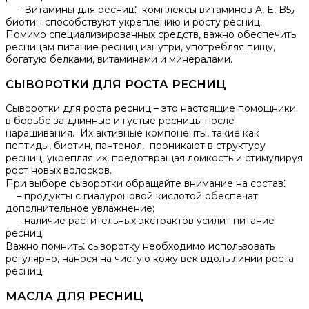
– Витамины для ресниц⁚ комплексы витаминов A, E, B5٫
биотин способствуют укреплению и росту ресниц.​
Помимо специализированных средств, важно обеспечить
ресницам питание ресниц изнутри, употребляя пищу,
богатую белками, витаминами и минералами.
СЫВОРОТКИ ДЛЯ РОСТА РЕСНИЦ
Сыворотки для роста ресниц – это настоящие помощники
в борьбе за длинные и густые ресницы после
наращивания.​ Их активные компоненты, такие как
пептиды, биотин, пантенол, проникают в структуру
ресниц, укрепляя их, предотвращая ломкость и стимулируя
рост новых волосков.
При выборе сыворотки обращайте внимание на состав⁚
– продукты с гиалуроновой кислотой обеспечат
дополнительное увлажнение;
– наличие растительных экстрактов усилит питание
ресниц.​
Важно помнить⁚ сыворотку необходимо использовать
регулярно, нанося на чистую кожу век вдоль линии роста
ресниц.​
МАСЛА ДЛЯ РЕСНИЦ