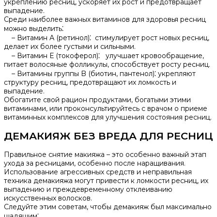
укреплению ресниц, ускоряет их рост и предотвращает
выпадение.​
Среди наиболее важных витаминов для здоровья ресниц
можно выделить⁚
– Витамин А (ретинол)⁚ стимулирует рост новых ресниц,
делает их более густыми и сильными.​
– Витамин Е (токоферол)⁚ улучшает кровообращение,
питает волосяные фолликулы, способствует росту ресниц.​
– Витамины группы B (биотин, пантенол)⁚ укрепляют
структуру ресниц, предотвращают их ломкость и
выпадение.​
Обогатите свой рацион продуктами, богатыми этими
витаминами, или проконсультируйтесь с врачом о приеме
витаминных комплексов для улучшения состояния ресниц.
ДЕМАКИЯЖ БЕЗ ВРЕДА ДЛЯ РЕСНИЦ
Правильное снятие макияжа – это особенно важный этап
ухода за ресницами, особенно после наращивания.​
Использование агрессивных средств и неправильная
техника демакияжа могут привести к ломкости ресниц, их
выпадению и преждевременному отклеиванию
искусственных волосков.​
Следуйте этим советам, чтобы демакияж был максимально
щадящим⁚