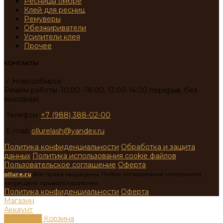
Ресницы омбре
Клей для ресниц
Ремуверы
Обезжириватели
Усилители клея
Прочее
КОНТАКТЫ
г. Новосибирск
Режим работы: 10:00 -18:00, 13:00-14:00 перерыв, без
выходных
Телефон:
+7 (988) 388-02-00
E-mail:
ollurelash@yandex.ru
Политика конфиденциальности
Обработка и защита
данных
Политика использования cookie файлов
Пользовательское соглашение
Оферта
ollure.ru
Все права защищены. Любое копирование материалов
запрещено правообладателем.
Политика конфиденциальности
Оферта
Магазин
Аккаунт
0
пунктов
Корзина