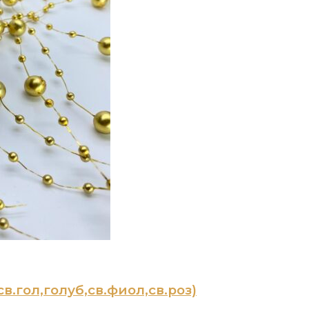
в.гол,голуб,св.фиол,св.роз)