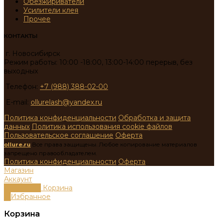
Обезжириватели
Усилители клея
Прочее
КОНТАКТЫ
г. Новосибирск
Режим работы: 10:00 -18:00, 13:00-14:00 перерыв, без
выходных
Телефон:
+7 (988) 388-02-00
E-mail:
ollurelash@yandex.ru
Политика конфиденциальности
Обработка и защита
данных
Политика использования cookie файлов
Пользовательское соглашение
Оферта
ollure.ru
Все права защищены. Любое копирование материалов
запрещено правообладателем.
Политика конфиденциальности
Оферта
Магазин
Аккаунт
0
пунктов
Корзина
0
Избранное
Корзина