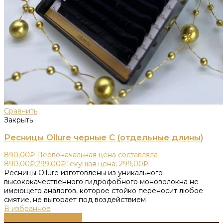
Сравнить
Закрыть
Ресницы Ollure черные C (отдельные длины)
890,00
₽
Первоначальная цена составляла
890,00₽.
299,00
₽
Текущая цена: 299,00₽.
Ресницы Ollure изготовлены из уникального
высококачественного гидрофобного моноволокна не
имеющего аналогов, которое стойко переносит любое
смятие, не выгорает под воздействием
В избранное
Выберите параметры