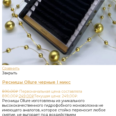
Сравнить
Закрыть
Ресницы Ollure черные I микс
890,00
₽
Первоначальная цена составляла
890,00₽.
249,00
₽
Текущая цена: 249,00₽.
Ресницы Ollure изготовлены из уникального
высококачественного гидрофобного моноволокна не
имеющего аналогов, которое стойко переносит любое
смятие, не выгорает под воздействием