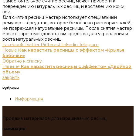
Самостоятельное снятие ресниц может привести к
повреждению натуральных ресниц и воспалению кожи
век.​
Для снятия ресниц мастер использует специальный
ремувер – средство, которое безопасно растворяет клей,
не повреждая натуральные ресницы.​ После снятия мастер
может порекомендовать вам средства для укрепления и
роста натуральных ресниц.​
Facebook
Twitter
Pinterest
linkedin
Telegram
Новые
Как нарастить ресницы с эффектом «Крылья
бабочки»
Обратно к списку
Раньше
Как нарастить ресницы с эффектом «Двойной
объем»
закрыть
Рубрики
Информация
Продажа материалов для наращивания ресниц
НАВИГАЦИЯ