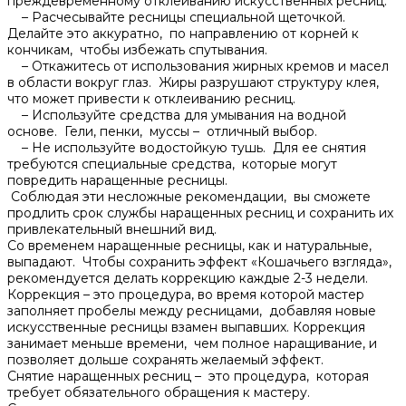
преждевременному отклеиванию искусственных ресниц.​
– Расчесывайте ресницы специальной щеточкой.​
Делайте это аккуратно, по направлению от корней к
кончикам, чтобы избежать спутывания.
– Откажитесь от использования жирных кремов и масел
в области вокруг глаз. Жиры разрушают структуру клея,
что может привести к отклеиванию ресниц.​
– Используйте средства для умывания на водной
основе.​ Гели, пенки, муссы – отличный выбор.​
– Не используйте водостойкую тушь.​ Для ее снятия
требуются специальные средства, которые могут
повредить наращенные ресницы.​
Соблюдая эти несложные рекомендации, вы сможете
продлить срок службы наращенных ресниц и сохранить их
привлекательный внешний вид.​
Со временем наращенные ресницы, как и натуральные,
выпадают. Чтобы сохранить эффект «Кошачьего взгляда»,
рекомендуется делать коррекцию каждые 2-3 недели.​
Коррекция – это процедура, во время которой мастер
заполняет пробелы между ресницами, добавляя новые
искусственные ресницы взамен выпавших.​ Коррекция
занимает меньше времени, чем полное наращивание, и
позволяет дольше сохранять желаемый эффект.​
Снятие наращенных ресниц – это процедура, которая
требует обязательного обращения к мастеру.​