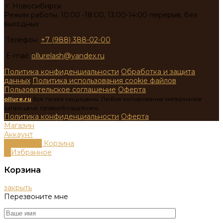
г. Новосибирск
Режим работы: 10:00 -18:00, 13:00-14:00 перерыв, без
выходных
Телефон:
+7 (988) 388-02-00
E-mail:
ollurelash@yandex.ru
Политика конфиденциальности
Обработка и защита
данных
Политика использования cookie файлов
Пользовательское соглашение
Оферта
ollure.ru
Все права защищены. Любое копирование материалов
запрещено правообладателем.
Политика конфиденциальности
Оферта
Магазин
Аккаунт
0
пунктов
Корзина
0
Избранное
Корзина
закрыть
Перезвоните мне