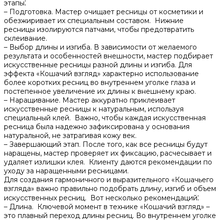
этапы⁚
– Подготовка. Мастер очищает ресницы от косметики и
обезжиривает их специальным составом.​ Нижние
ресницы изолируются патчами, чтобы предотвратить
склеивание.​
– Выбор длины и изгиба.​ В зависимости от желаемого
результата и особенностей внешности, мастер подбирает
искусственные ресницы разной длины и изгиба.​ Для
эффекта «Кошачий взгляд» характерно использование
более коротких ресниц во внутреннем уголке глаза и
постепенное увеличение их длины к внешнему краю.
– Наращивание.​ Мастер аккуратно приклеивает
искусственные ресницы к натуральным, используя
специальный клей.​ Важно, чтобы каждая искусственная
ресница была надежно зафиксирована у основания
натуральной, не затрагивая кожу век.​
– Завершающий этап. После того, как все ресницы будут
наращены, мастер проверяет их фиксацию, расчесывает и
удаляет излишки клея. Клиенту даются рекомендации по
уходу за наращенными ресницами.​
Для создания гармоничного и выразительного «Кошачьего
взгляда» важно правильно подобрать длину, изгиб и объем
искусственных ресниц.​ Вот несколько рекомендаций⁚
– Длина. Ключевой момент в технике «Кошачий взгляд» –
это плавный переход длины ресниц.​ Во внутреннем уголке