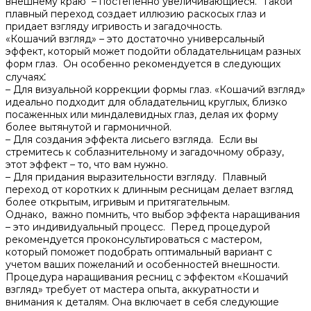
внешнему краю – постепенно увеличивающиеся.​ Такой
плавный переход создает иллюзию раскосых глаз и
придает взгляду игривость и загадочность.​
«Кошачий взгляд» – это достаточно универсальный
эффект, который может подойти обладательницам разных
форм глаз.​ Он особенно рекомендуется в следующих
случаях⁚
– Для визуальной коррекции формы глаз. «Кошачий взгляд»
идеально подходит для обладательниц круглых, близко
посаженных или миндалевидных глаз, делая их форму
более вытянутой и гармоничной.​
– Для создания эффекта лисьего взгляда.​ Если вы
стремитесь к соблазнительному и загадочному образу,
этот эффект – то, что вам нужно.​
– Для придания выразительности взгляду.​ Плавный
переход от коротких к длинным ресницам делает взгляд
более открытым, игривым и притягательным.​
Однако, важно помнить, что выбор эффекта наращивания
– это индивидуальный процесс.​ Перед процедурой
рекомендуется проконсультироваться с мастером,
который поможет подобрать оптимальный вариант с
учетом ваших пожеланий и особенностей внешности.​
Процедура наращивания ресниц с эффектом «Кошачий
взгляд» требует от мастера опыта, аккуратности и
внимания к деталям.​ Она включает в себя следующие