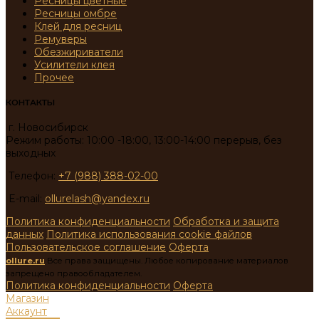
Ресницы цветные
Ресницы омбре
Клей для ресниц
Ремуверы
Обезжириватели
Усилители клея
Прочее
КОНТАКТЫ
г. Новосибирск
Режим работы: 10:00 -18:00, 13:00-14:00 перерыв, без
выходных
Телефон:
+7 (988) 388-02-00
E-mail:
ollurelash@yandex.ru
Политика конфиденциальности
Обработка и защита
данных
Политика использования cookie файлов
Пользовательское соглашение
Оферта
ollure.ru
Все права защищены. Любое копирование материалов
запрещено правообладателем.
Политика конфиденциальности
Оферта
Магазин
Аккаунт