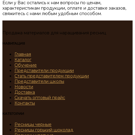
Если у Вас остались к нам вопросы по ценам,
характеристикам продукции, оплате и доставке заказов,
свяжитесь с нами любым удобным способом.
Продажа материалов для наращивания ресниц
НАВИГАЦИЯ
Главная
Каталог
Обучение
Представители продукции
Стать представителем продукции
Представители школы
Новости
Доставка
Скачать оптовый прайс
Контакты
КАТЕГОРИИ
Ресницы черные
Ресницы горький шоколад