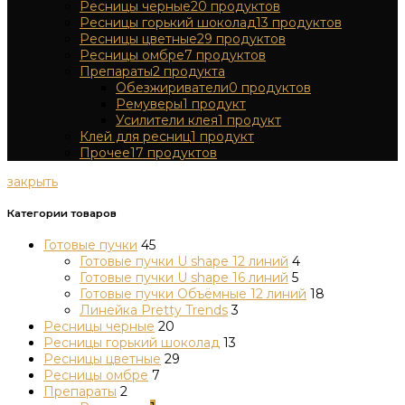
Ресницы черные
20
продуктов
Ресницы горький шоколад
13
продуктов
Ресницы цветные
29
продуктов
Ресницы омбре
7
продуктов
Препараты
2
продукта
Обезжириватели
0
продуктов
Ремуверы
1
продукт
Усилители клея
1
продукт
Клей для ресниц
1
продукт
Прочее
17
продуктов
закрыть
Категории товаров
Готовые пучки
45
Готовые пучки U shape 12 линий
4
Готовые пучки U shape 16 линий
5
Готовые пучки Объёмные 12 линий
18
Линейка Pretty Trends
3
Ресницы черные
20
Ресницы горький шоколад
13
Ресницы цветные
29
Ресницы омбре
7
Препараты
2