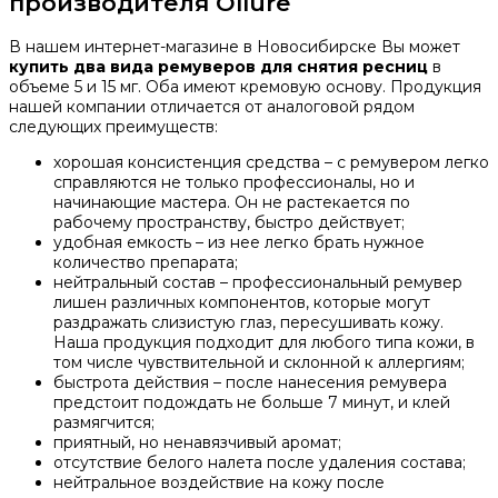
производителя Ollure
В нашем интернет-магазине в Новосибирске Вы может
купить два вида ремуверов для снятия ресниц
в
объеме 5 и 15 мг. Оба имеют кремовую основу. Продукция
нашей компании отличается от аналоговой рядом
следующих преимуществ:
хорошая консистенция средства – с ремувером легко
справляются не только профессионалы, но и
начинающие мастера. Он не растекается по
рабочему пространству, быстро действует;
удобная емкость – из нее легко брать нужное
количество препарата;
нейтральный состав – профессиональный ремувер
лишен различных компонентов, которые могут
раздражать слизистую глаз, пересушивать кожу.
Наша продукция подходит для любого типа кожи, в
том числе чувствительной и склонной к аллергиям;
быстрота действия – после нанесения ремувера
предстоит подождать не больше 7 минут, и клей
размягчится;
приятный, но ненавязчивый аромат;
отсутствие белого налета после удаления состава;
нейтральное воздействие на кожу после