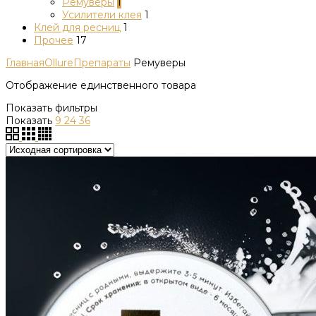
Ремуверы
1
Усилители клея
1
Клей для ресниц
1
Прочее
17
Главная
Ollure
Препараты
Ремуверы
Отображение единственного товара
Показать фильтры
Показать
9
24
36