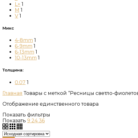
L+
1
M
1
V
1
Микс
4-8mm
1
6-9mm
1
6-13mm
1
10-13mm
1
Толщина:
0.07
1
Главная
Товары с меткой “Ресницы светло-фиолето
Отображение единственного товара
Показать фильтры
Показать
9
24
36