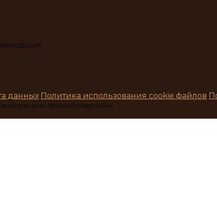
з выходных
та данных
Политика использования cookie файлов
П
ов запрещено правообладателем.