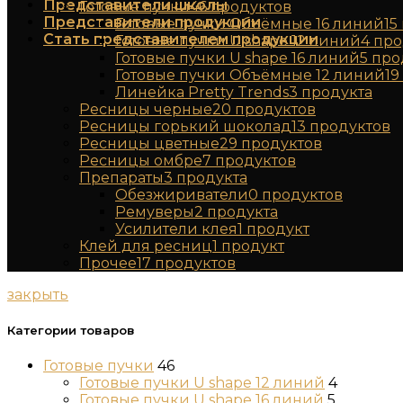
Представители школы
Готовые пучки
46
продуктов
Представители продукции
Готовые пучки Объёмные 16 линий
15
Стать представителем продукции
Готовые пучки U shape 12 линий
4
про
Готовые пучки U shape 16 линий
5
про
Готовые пучки Объёмные 12 линий
19
Линейка Pretty Trends
3
продукта
Ресницы черные
20
продуктов
Ресницы горький шоколад
13
продуктов
Ресницы цветные
29
продуктов
Ресницы омбре
7
продуктов
Препараты
3
продукта
Обезжириватели
0
продуктов
Ремуверы
2
продукта
Усилители клея
1
продукт
Клей для ресниц
1
продукт
Прочее
17
продуктов
закрыть
Категории товаров
Готовые пучки
46
Готовые пучки U shape 12 линий
4
Готовые пучки U shape 16 линий
5