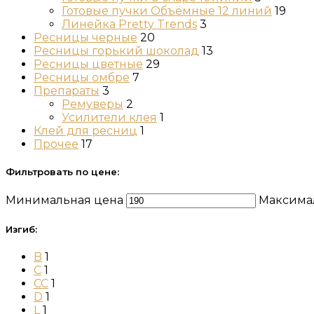
Готовые пучки Объёмные 12 линий
19
Линейка Pretty Trends
3
Ресницы черные
20
Ресницы горький шоколад
13
Ресницы цветные
29
Ресницы омбре
7
Препараты
3
Ремуверы
2
Усилители клея
1
Клей для ресниц
1
Прочее
17
Фильтровать по цене:
Минимальная цена
Максима
Изгиб:
B
1
C
1
CC
1
D
1
L
1