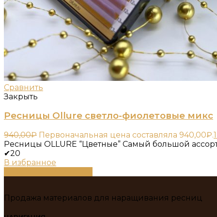
Сравнить
Закрыть
Ресницы Ollure светло-фиолетовые микс
940,00
₽
Первоначальная цена составляла 940,00₽.
Ресницы OLLURE “Цветные” Самый большой ассорт
✔20
В избранное
Выберите параметры
Продажа материалов для наращивания ресниц