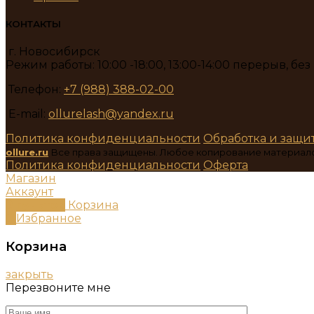
КОНТАКТЫ
г. Новосибирск
Режим работы: 10:00 -18:00, 13:00-14:00 перерыв, бе
Телефон:
+7 (988) 388-02-00
E-mail:
ollurelash@yandex.ru
Политика конфиденциальности
Обработка и защи
ollure.ru
Все права защищены. Любое копирование материал
Политика конфиденциальности
Оферта
Магазин
Аккаунт
0
пунктов
Корзина
0
Избранное
Корзина
закрыть
Перезвоните мне