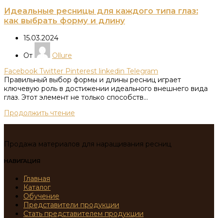
Идеальные ресницы для каждого типа глаз:
как выбрать форму и длину
15.03.2024
От
Ollure
Facebook
Twitter
Pinterest
linkedin
Telegram
Правильный выбор формы и длины ресниц играет
ключевую роль в достижении идеального внешнего вида
глаз. Этот элемент не только способств...
Продолжить чтение
Продажа материалов для наращивания ресниц
НАВИГАЦИЯ
Главная
Каталог
Обучение
Представители продукции
Стать представителем продукции