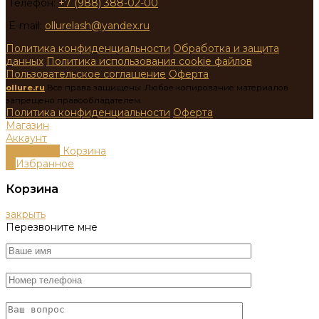
Телефон:
+7 (988) 388-02-00
E-mail:
ollurelash@yandex.ru
Политика конфиденциальности
Обработка и защита
данных
Политика использования cookie файлов
Пользовательское соглашение
Оферта
ollure.ru
Все права защищены. Любое копирование материалов
запрещено правообладателем.
Политика конфиденциальности
Оферта
Магазин
Аккаунт
0
пунктов
Корзина
0
Избранное
Корзина
закрыть
Перезвоните мне