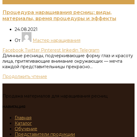
Информация
Процедура наращивания ресниц: виды,
материалы, время процедуры и эффекты
24.08.2021
От
Мастер наращивания
Facebook
Twitter
Pinterest
linkedin
Telegram
Длинные ресницы, подчеркивающие форму глаз и красоту
лица, притягивающие внимание окружающих — мечта
каждой представительницы прекрасно...
Продолжить чтение
Продажа материалов для наращивания ресниц
НАВИГАЦИЯ
Главная
Каталог
Обучение
Представители продукции