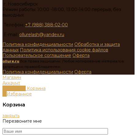
г. Новосибирск
Режим работы: 10:00 -18:00, 13:00-14:00 перерыв, без
выходных
Телефон:
+7 (988) 388-02-00
E-mail:
ollurelash@yandex.ru
Политика конфиденциальности
Обработка и защита
данных
Политика использования cookie файлов
Пользовательское соглашение
Оферта
ollure.ru
Все права защищены. Любое копирование материалов
запрещено правообладателем.
Политика конфиденциальности
Оферта
Магазин
Аккаунт
0
пунктов
Корзина
0
Избранное
Корзина
закрыть
Перезвоните мне