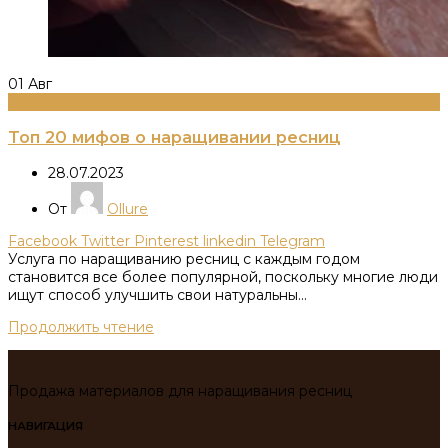
01
Авг
Информация
Топ 20 мифов о наращивании ресниц
28.07.2023
От
Ollure
Facebook
Twitter
Pinterest
linkedin
Telegram
Услуга по наращиванию ресниц с каждым годом
становится все более популярной, поскольку многие люди
ищут способ улучшить свои натуральны...
Продолжить чтение
Продажа материалов для наращивания ресниц
НАВИГАЦИЯ