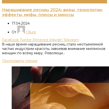
Информация
Наращивание ресниц 2024: виды, технологии,
эффекты, мифы, плюсы и минусы
17.04.2024
От
Ollure
Facebook
Twitter
Pinterest
linkedin
Telegram
В наше время наращивание ресниц стало неотъемлемой
частью индустрии красоты, завоевав внимание миллионов
женщин по всему миру. Революци...
Продолжить чтение